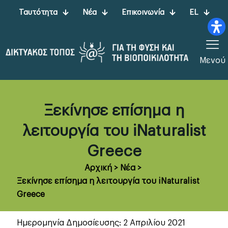
Ταυτότητα
Νέα
Επικοινωνία
EL
Μενού
Ξεκίνησε επίσημα η
λειτουργία του iNaturalist
Greece
Αρχική
>
Νέα
>
Ξεκίνησε επίσημα η λειτουργία του iNaturalist
Greece
Ημερομηνία Δημοσίευσης: 2 Απριλίου 2021