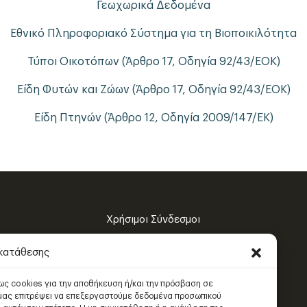
Γεωχωρικά Δεδομένα
Εθνικό Πληροφοριακό Σύστημα για τη Βιοποικιλότητα
Τύποι Οικοτόπων (Άρθρο 17, Οδηγία 92/43/ΕΟΚ)
Είδη Φυτών και Ζώων (Άρθρο 17, Οδηγία 92/43/ΕΟΚ)
Είδη Πτηνών (Άρθρο 12, Οδηγία 2009/147/ΕΚ)
Χρήσιμοι Σύνδεσμοι
Πολιτική Απορρήτου
γκατάθεσης
Όροι Χρήσης
πως cookies για την αποθήκευση ή/και την πρόσβαση σε
 μας επιτρέψει να επεξεργαστούμε δεδομένα προσωπικού
Χάρτης Πλοήγησης