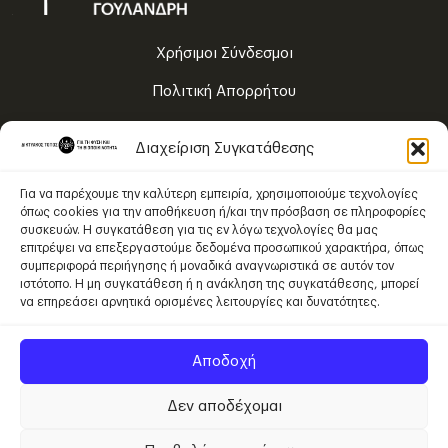
Χρήσιμοι Σύνδεσμοι
Πολιτική Απορρήτου
Όροι Χρήσης
Διαχείριση Συγκατάθεσης
Χάρτης Πλοήγησης
Για να παρέχουμε την καλύτερη εμπειρία, χρησιμοποιούμε τεχνολογίες
όπως cookies για την αποθήκευση ή/και την πρόσβαση σε πληροφορίες
συσκευών. Η συγκατάθεση για τις εν λόγω τεχνολογίες θα μας
Το περιεχόμενο χορηγείται με Άδεια Χρήσης
επιτρέψει να επεξεργαστούμε δεδομένα προσωπικού χαρακτήρα, όπως
Creative Commons Αναφορά Δημιουργού – Μη Εμπορική Χρήση –
συμπεριφορά περιήγησης ή μοναδικά αναγνωριστικά σε αυτόν τον
Παρόμοια Διανομή 4.0 Διεθνές
.
ιστότοπο. Η μη συγκατάθεση ή η ανάκληση της συγκατάθεσης, μπορεί
να επηρεάσει αρνητικά ορισμένες λειτουργίες και δυνατότητες.
Αποδοχή
Δεν αποδέχομαι
© 2026 Εθνικό Μουσείο Φυσικής Ιστορίας Γουλανδρή / Ελληνικό
Κέντρο Βιοτόπων-Υγροτόπων