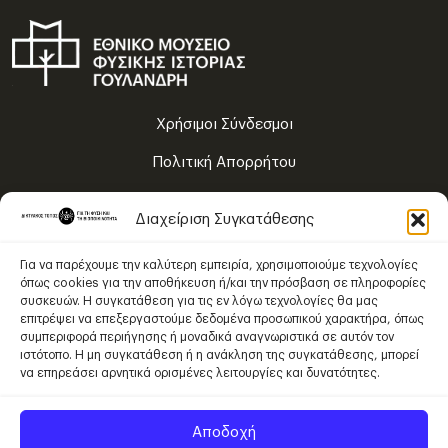
Χρήσιμοι Σύνδεσμοι
Πολιτική Απορρήτου
Όροι Χρήσης
Διαχείριση Συγκατάθεσης
Χάρτης Πλοήγησης
Για να παρέχουμε την καλύτερη εμπειρία, χρησιμοποιούμε τεχνολογίες
όπως cookies για την αποθήκευση ή/και την πρόσβαση σε πληροφορίες
συσκευών. Η συγκατάθεση για τις εν λόγω τεχνολογίες θα μας
Το περιεχόμενο χορηγείται με Άδεια Χρήσης
επιτρέψει να επεξεργαστούμε δεδομένα προσωπικού χαρακτήρα, όπως
Creative Commons Αναφορά Δημιουργού – Μη Εμπορική Χρήση –
συμπεριφορά περιήγησης ή μοναδικά αναγνωριστικά σε αυτόν τον
Παρόμοια Διανομή 4.0 Διεθνές
.
ιστότοπο. Η μη συγκατάθεση ή η ανάκληση της συγκατάθεσης, μπορεί
να επηρεάσει αρνητικά ορισμένες λειτουργίες και δυνατότητες.
Αποδοχή