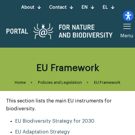
About
Contact
EN
EL
Menu
EU Framework
Home
>
Policies and Legislation
>
EU Framework
This section lists the main EU instruments for
biodiversity.
EU Biodiversity Strategy for 2030
EU Adaptation Strategy