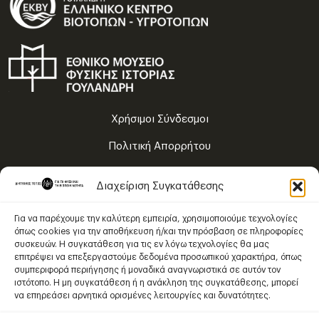
Χρήσιμοι Σύνδεσμοι
Πολιτική Απορρήτου
Όροι Χρήσης
Διαχείριση Συγκατάθεσης
Χάρτης Πλοήγησης
Για να παρέχουμε την καλύτερη εμπειρία, χρησιμοποιούμε τεχνολογίες
όπως cookies για την αποθήκευση ή/και την πρόσβαση σε πληροφορίες
συσκευών. Η συγκατάθεση για τις εν λόγω τεχνολογίες θα μας
Το περιεχόμενο χορηγείται με Άδεια Χρήσης
επιτρέψει να επεξεργαστούμε δεδομένα προσωπικού χαρακτήρα, όπως
Creative Commons Αναφορά Δημιουργού – Μη Εμπορική Χρήση –
συμπεριφορά περιήγησης ή μοναδικά αναγνωριστικά σε αυτόν τον
Παρόμοια Διανομή 4.0 Διεθνές
.
ιστότοπο. Η μη συγκατάθεση ή η ανάκληση της συγκατάθεσης, μπορεί
να επηρεάσει αρνητικά ορισμένες λειτουργίες και δυνατότητες.