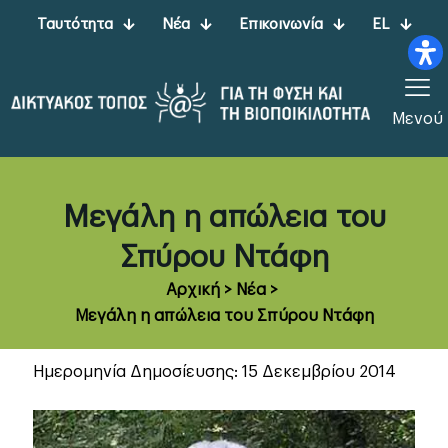
Ταυτότητα
Νέα
Επικοινωνία
EL
Μενού
Μεγάλη η απώλεια του
Σπύρου Ντάφη
Αρχική
>
Νέα
>
Μεγάλη η απώλεια του Σπύρου Ντάφη
Ημερομηνία Δημοσίευσης: 15 Δεκεμβρίου 2014