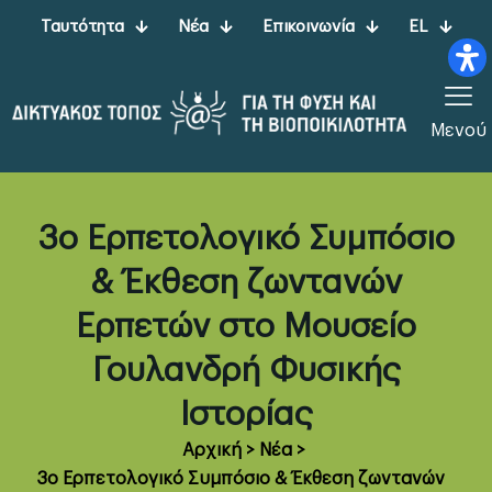
Ταυτότητα
Νέα
Επικοινωνία
EL
Μενού
3ο Ερπετολογικό Συμπόσιο
& Έκθεση ζωντανών
Ερπετών στο Μουσείο
Γουλανδρή Φυσικής
Ιστορίας
Αρχική
>
Νέα
>
3ο Ερπετολογικό Συμπόσιο & Έκθεση ζωντανών